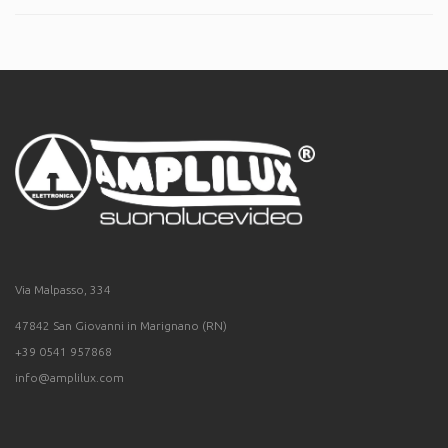
Via Malpasso, 334
47842 San Giovanni in Marignano (RN)
+39 0541 957868
info@amplilux.com