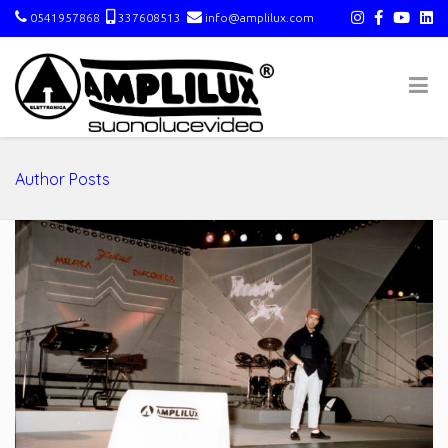
0541957868
337608513
info@amplilux.com
Author Posts