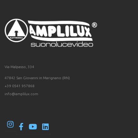
Via Malpasso, 334
47842 San Giovanni in Marignano (RN)
+39 0541 957868
info@amplilux.com