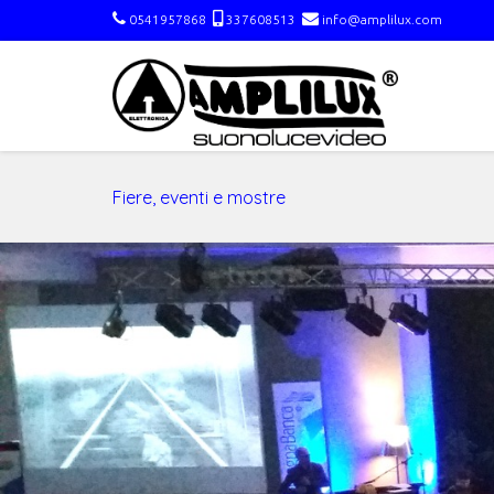
0541957868
337608513
info@amplilux.com
Fiere, eventi e mostre