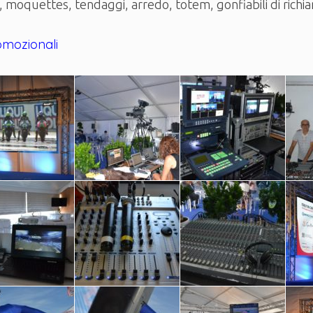
, moquettes, tendaggi, arredo, totem, gonfiabili di richi
romozionali