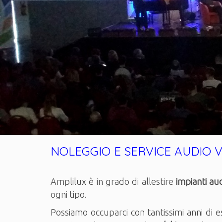
NOLEGGIO E SERVICE AUDIO VI
Amplilux è in grado di allestire
impianti aud
ogni tipo.
Possiamo occuparci con tantissimi anni di e