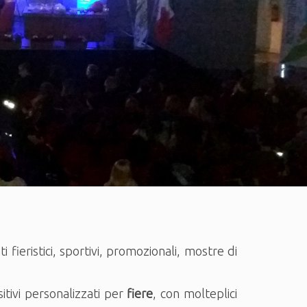
fieristici, sportivi, promozionali, mostre di
itivi personalizzati per
fiere
, con molteplici