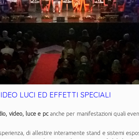
DEO LUCI ED EFFETTI SPECIALI
io, video, luce e pc
anche per manifestazioni quali eventi 
sperienza, di allestire interamente stand e sistemi espos