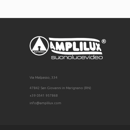
Via Malpasso, 334
47842 San Giovanni in Marignano (RN)
+39 0541 957868
info@amplilux.com