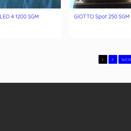
LEO 4 1200 SGM
GIOTTO Spot 250 SGM
1
2
SUCCE