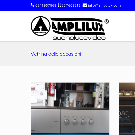
0541957868
337608513
info@amplilux.com
Vetrina delle occasioni