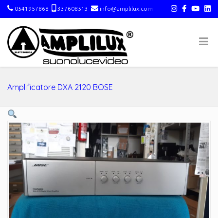
0541957868
337608513
info@amplilux.com
Amplificatore DXA 2120 BOSE