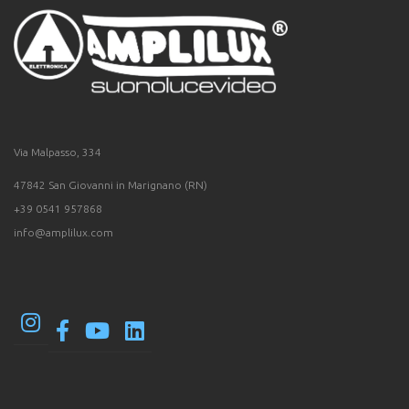
Via Malpasso, 334
47842 San Giovanni in Marignano (RN)
+39 0541 957868
info@amplilux.com