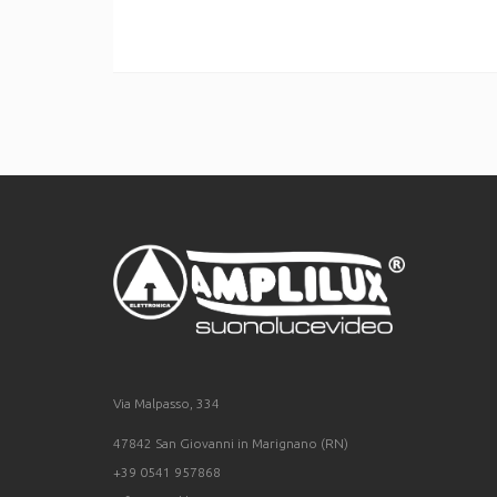
Via Malpasso, 334
47842 San Giovanni in Marignano (RN)
+39 0541 957868