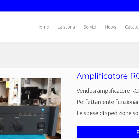
Home
La storia
Servizi
News
Catal
Amplificatore R
Vendesi amplificatore R
Perfettamente funzionan
Le spese di spedizione so