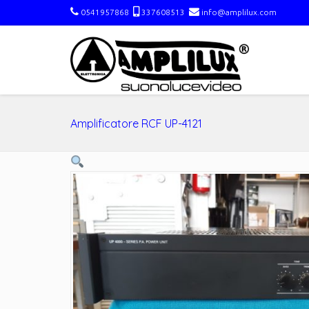
0541957868
337608513
info@amplilux.com
Amplificatore RCF UP-4121