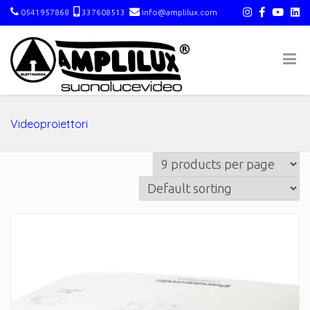
0541957868
337608513
info@amplilux.com
Videoproiettori