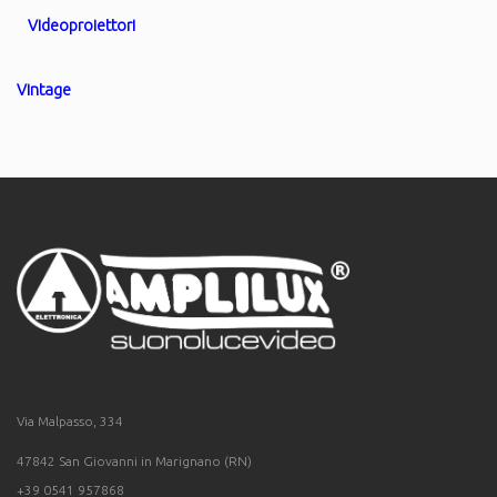
Videoproiettori
Vintage
Via Malpasso, 334
47842 San Giovanni in Marignano (RN)
+39 0541 957868