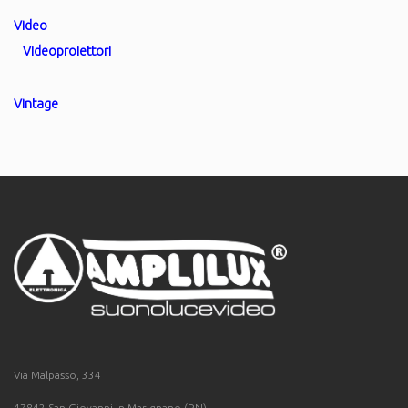
Video
Videoproiettori
Vintage
Via Malpasso, 334
47842 San Giovanni in Marignano (RN)