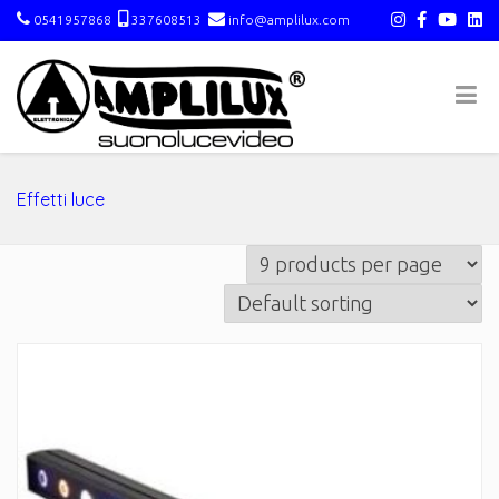
0541957868
337608513
info@amplilux.com
Effetti luce