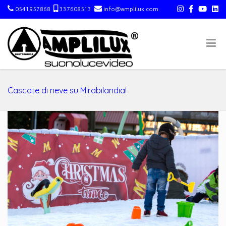
0541957868
337608513
info@amplilux.com
Cascate di neve su Mirabilandia!