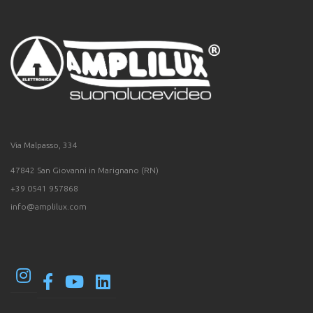
Via Malpasso, 334
47842 San Giovanni in Marignano (RN)
+39 0541 957868
info@amplilux.com