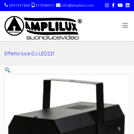
0541957868
337608513
info@amplilux.com
Effetto luce DJ LED221