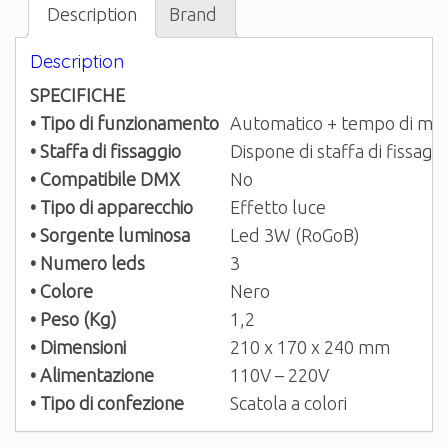
Description
Brand
Description
SPECIFICHE
• Tipo di funzionamento
Automatico + tempo di mus
• Staffa di fissaggio
Dispone di staffa di fissagg
• Compatibile DMX
No
• Tipo di apparecchio
Effetto luce
• Sorgente luminosa
Led 3W (RoGoB)
• Numero leds
3
• Colore
Nero
• Peso (Kg)
1,2
• Dimensioni
210 x 170 x 240 mm
• Alimentazione
110V – 220V
• Tipo di confezione
Scatola a colori