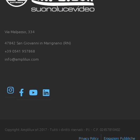
Via Malpasso, 334
47842 San Giovanni in Marignano (RN)
+39 0541 957868
info@amplilux.com
Copyright Amplilux srl 2017 - Tutti i diritti riservati - P.I. - C.F. 02457810402
Privacy Policy
Erogazioni Pubbliche