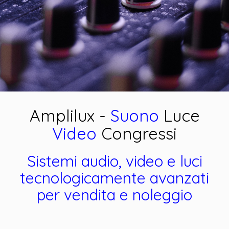
Amplilux -
Suono
Luce
Video
Congressi
Sistemi audio, video e luci
tecnologicamente avanzati
per vendita e noleggio