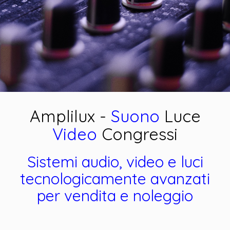
Amplilux -
Suono
Luce
Video
Congressi
Sistemi audio, video e luci
tecnologicamente avanzati
per vendita e noleggio