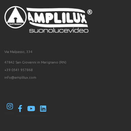
Via Malpasso, 334
47842 San Giovanni in Marignano (RN)
+39 0541 957868
info@amplilux.com