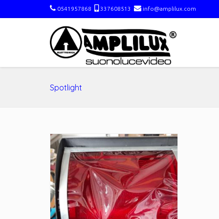
0541957868
337608513
info@amplilux.com
Spotlight