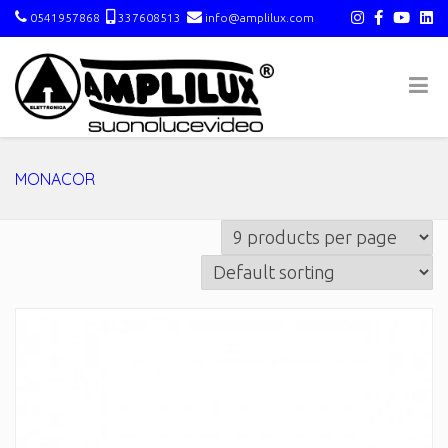
0541957868
337608513
info@amplilux.com
MONACOR