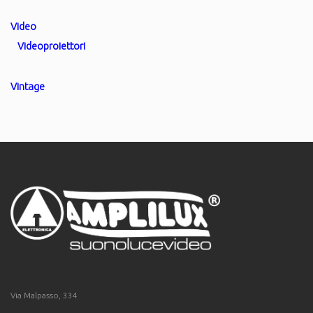
Video
Videoproiettori
Vintage
Via Malpasso, 334