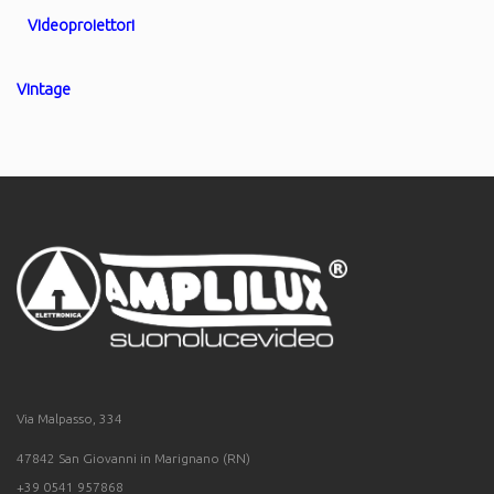
Videoproiettori
Vintage
Via Malpasso, 334
47842 San Giovanni in Marignano (RN)
+39 0541 957868