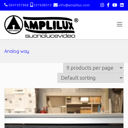
0541957868
337608513
info@amplilux.com
Analog way