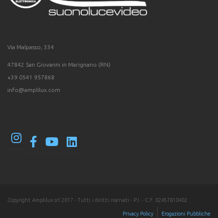
Via Malpasso, 334
47842 San Giovanni in Marignano (RN)
+39 0541 957868
info@amplilux.com
Copyright Amplilux srl 2017 - Tutti i diritti riservati - P.I. - C.F. 02457810402
Privacy Policy
Erogazioni Pubbliche