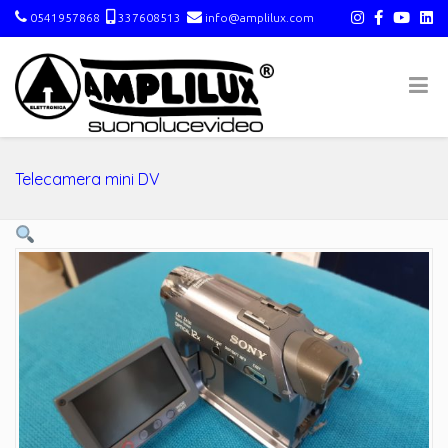
0541957868
337608513
info@amplilux.com
Telecamera mini DV