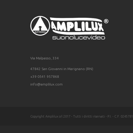
Via Malpasso, 334
47842 San Giovanni in Marignano (RN)
+39 0541 957868
info@amplilux.com
Copyright Amplilux srl 2017 - Tutti i diritti riservati - P.I. - C.F. 02457